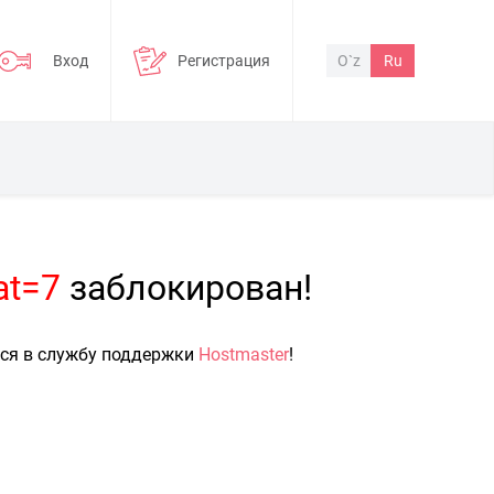
Вход
Регистрация
O`z
Ru
at=7
заблокирован!
ься в службу поддержки
Hostmaster
!