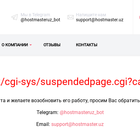
Мы в Telegram
Напишите нам
@hostmasteruz_bot
support@hostmaster.uz
О КОМПАНИИ
ОТЗЫВЫ
КОНТАКТЫ
uz/cgi-sys/suspendedpage.cgi?c
та и желаете возобновить его работу, просим Вас обратит
Telegram:
@hostmasteruz_bot
Email:
support@hostmaster.uz