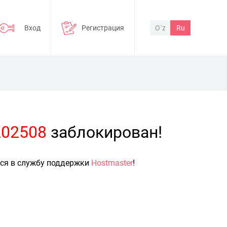
Вход
Регистрация
O`z
Ru
202508
заблокирован!
ься в службу поддержки
Hostmaster
!