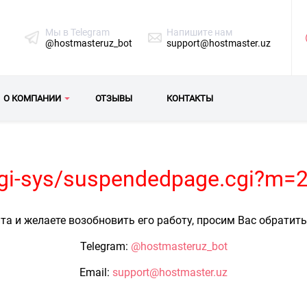
Мы в Telegram
Напишите нам
@hostmasteruz_bot
support@hostmaster.uz
О КОМПАНИИ
ОТЗЫВЫ
КОНТАКТЫ
/cgi-sys/suspendedpage.cgi?m=
та и желаете возобновить его работу, просим Вас обратит
Telegram:
@hostmasteruz_bot
Email:
support@hostmaster.uz