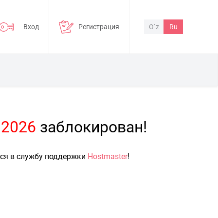
Вход
Регистрация
O`z
Ru
=2026
заблокирован!
ься в службу поддержки
Hostmaster
!