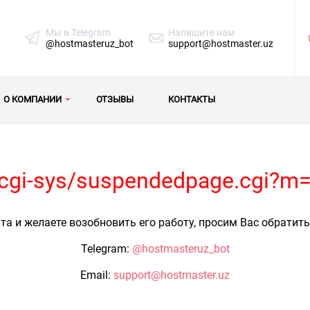
Мы в Telegram
Напишите нам
@hostmasteruz_bot
support@hostmaster.uz
О КОМПАНИИ
ОТЗЫВЫ
КОНТАКТЫ
z/cgi-sys/suspendedpage.cgi?m
та и желаете возобновить его работу, просим Вас обратит
Telegram:
@hostmasteruz_bot
Email:
support@hostmaster.uz