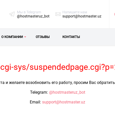
Мы в Telegram
Напишите нам
@hostmasteruz_bot
support@hostmaster.uz
О КОМПАНИИ
ОТЗЫВЫ
КОНТАКТЫ
z/cgi-sys/suspendedpage.cgi?p
та и желаете возобновить его работу, просим Вас обратит
Telegram:
@hostmasteruz_bot
Email:
support@hostmaster.uz