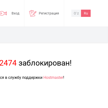
Вход
Регистрация
O`z
Ru
=2474
заблокирован!
ься в службу поддержки
Hostmaster
!