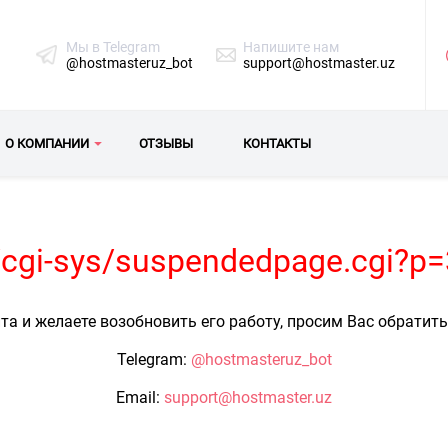
Мы в Telegram
Напишите нам
@hostmasteruz_bot
support@hostmaster.uz
О КОМПАНИИ
ОТЗЫВЫ
КОНТАКТЫ
z/cgi-sys/suspendedpage.cgi?p
та и желаете возобновить его работу, просим Вас обратит
Telegram:
@hostmasteruz_bot
Email:
support@hostmaster.uz