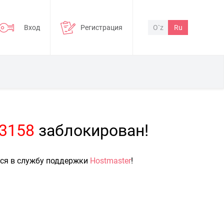
Вход
Регистрация
O`z
Ru
=3158
заблокирован!
ься в службу поддержки
Hostmaster
!