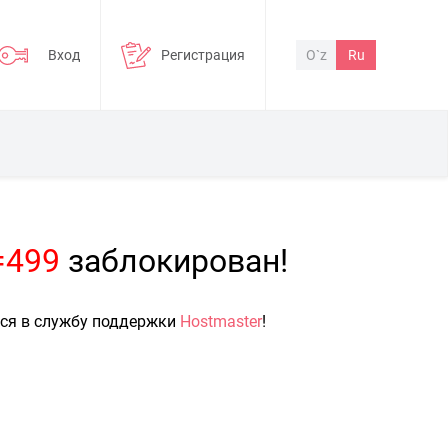
Вход
Регистрация
O`z
Ru
=499
заблокирован!
ься в службу поддержки
Hostmaster
!