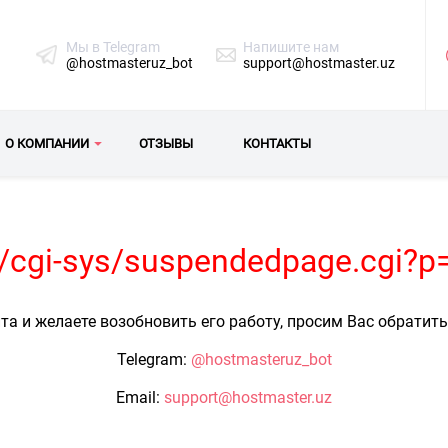
Мы в Telegram
Напишите нам
@hostmasteruz_bot
support@hostmaster.uz
О КОМПАНИИ
ОТЗЫВЫ
КОНТАКТЫ
uz/cgi-sys/suspendedpage.cgi?p
та и желаете возобновить его работу, просим Вас обратит
Telegram:
@hostmasteruz_bot
Email:
support@hostmaster.uz