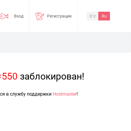
Вход
Регистрация
O`z
Ru
=550
заблокирован!
ься в службу поддержки
Hostmaster
!