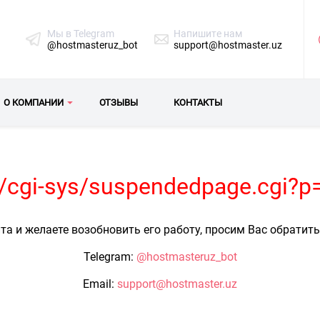
Мы в Telegram
Напишите нам
@hostmasteruz_bot
support@hostmaster.uz
О КОМПАНИИ
ОТЗЫВЫ
КОНТАКТЫ
uz/cgi-sys/suspendedpage.cgi?p
та и желаете возобновить его работу, просим Вас обратит
Telegram:
@hostmasteruz_bot
Email:
support@hostmaster.uz