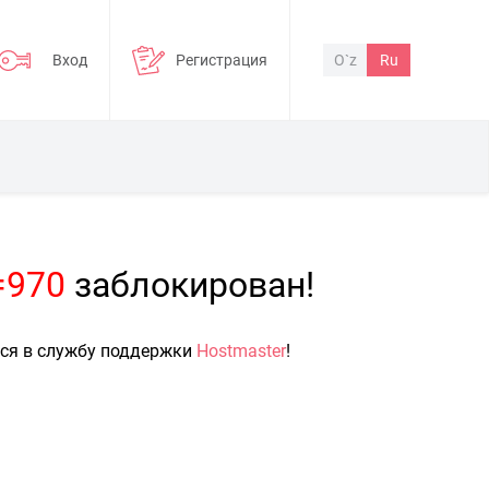
Вход
Регистрация
O`z
Ru
=970
заблокирован!
ься в службу поддержки
Hostmaster
!