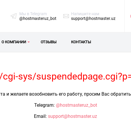
Мы в Telegram
Напишите нам
@hostmasteruz_bot
support@hostmaster.uz
О КОМПАНИИ
ОТЗЫВЫ
КОНТАКТЫ
uz/cgi-sys/suspendedpage.cgi?p
та и желаете возобновить его работу, просим Вас обратит
Telegram:
@hostmasteruz_bot
Email:
support@hostmaster.uz