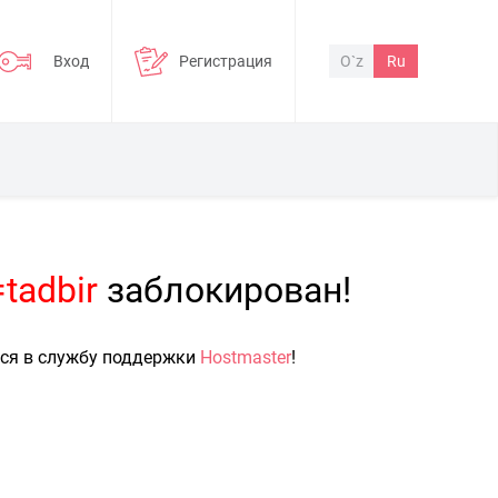
Вход
Регистрация
O`z
Ru
tadbir
заблокирован!
ься в службу поддержки
Hostmaster
!