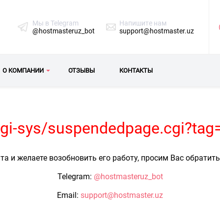
Мы в Telegram
Напишите нам
@hostmasteruz_bot
support@hostmaster.uz
О КОМПАНИИ
ОТЗЫВЫ
КОНТАКТЫ
/cgi-sys/suspendedpage.cgi?tag=
та и желаете возобновить его работу, просим Вас обратит
Telegram:
@hostmasteruz_bot
Email:
support@hostmaster.uz