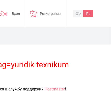
Вход
Регистрация
O`z
Ru
ag=yuridik-texnikum
ься в службу поддержки
Hostmaster
!