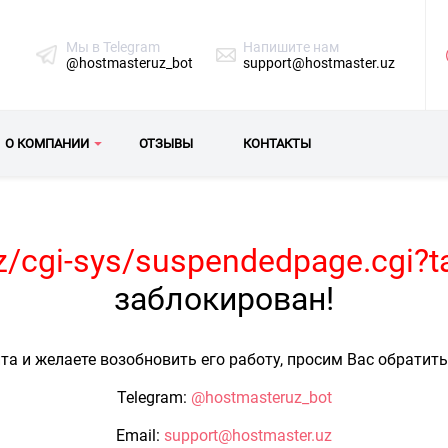
Мы в Telegram
Напишите нам
@hostmasteruz_bot
support@hostmaster.uz
О КОМПАНИИ
ОТЗЫВЫ
КОНТАКТЫ
uz/cgi-sys/suspendedpage.cgi?t
заблокирован!
та и желаете возобновить его работу, просим Вас обратит
Telegram:
@hostmasteruz_bot
Email:
support@hostmaster.uz