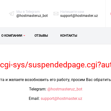
Мы в Telegram
Напишите нам
@hostmasteruz_bot
support@hostmaster.uz
О КОМПАНИИ
ОТЗЫВЫ
КОНТАКТЫ
z/cgi-sys/suspendedpage.cgi?au
та и желаете возобновить его работу, просим Вас обратит
Telegram:
@hostmasteruz_bot
Email:
support@hostmaster.uz