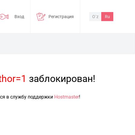
Вход
Регистрация
O`z
Ru
thor=1
заблокирован!
ься в службу поддержки
Hostmaster
!