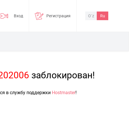
Вход
Регистрация
O`z
Ru
=202006
заблокирован!
ься в службу поддержки
Hostmaster
!