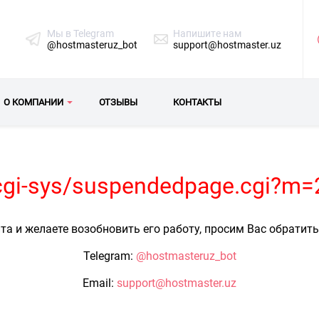
Мы в Telegram
Напишите нам
@hostmasteruz_bot
support@hostmaster.uz
О КОМПАНИИ
ОТЗЫВЫ
КОНТАКТЫ
z/cgi-sys/suspendedpage.cgi?m
та и желаете возобновить его работу, просим Вас обратит
Telegram:
@hostmasteruz_bot
Email:
support@hostmaster.uz