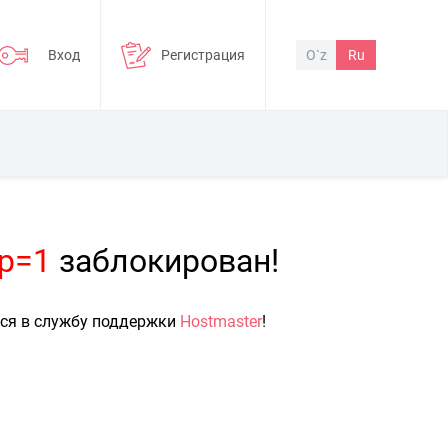
Вход
Регистрация
O`z
Ru
?p=1
заблокирован!
ься в службу поддержки
Hostmaster
!