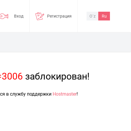
Вход
Регистрация
O`z
Ru
p=3006
заблокирован!
ься в службу поддержки
Hostmaster
!