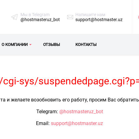
Мы в Telegram
Напишите нам
@hostmasteruz_bot
support@hostmaster.uz
О КОМПАНИИ
ОТЗЫВЫ
КОНТАКТЫ
uz/cgi-sys/suspendedpage.cgi?
та и желаете возобновить его работу, просим Вас обратит
Telegram:
@hostmasteruz_bot
Email:
support@hostmaster.uz