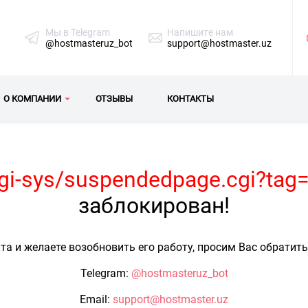
Мы в Telegram
Напишите нам
@hostmasteruz_bot
support@hostmaster.uz
О КОМПАНИИ
ОТЗЫВЫ
КОНТАКТЫ
cgi-sys/suspendedpage.cgi?tag=
заблокирован!
та и желаете возобновить его работу, просим Вас обратит
Telegram:
@hostmasteruz_bot
Email:
support@hostmaster.uz