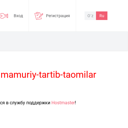
Вход
Регистрация
O`z
Ru
mamuriy-tartib-taomilar
ься в службу поддержки
Hostmaster
!