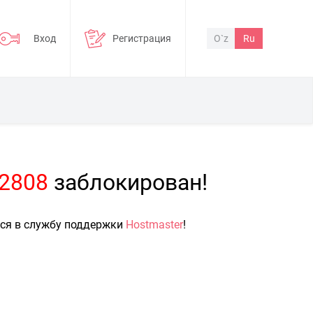
Вход
Регистрация
O`z
Ru
=2808
заблокирован!
ься в службу поддержки
Hostmaster
!