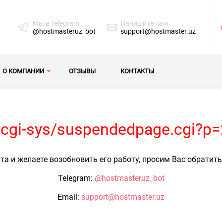
Мы в Telegram
Напишите нам
@hostmasteruz_bot
support@hostmaster.uz
О КОМПАНИИ
ОТЗЫВЫ
КОНТАКТЫ
z/cgi-sys/suspendedpage.cgi?p
та и желаете возобновить его работу, просим Вас обратит
Telegram:
@hostmasteruz_bot
Email:
support@hostmaster.uz