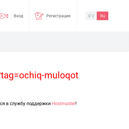
Вход
Регистрация
O`z
Ru
?tag=ochiq-muloqot
ься в службу поддержки
Hostmaster
!