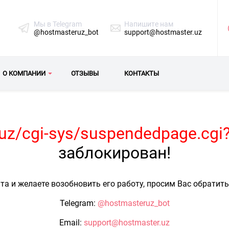
Мы в Telegram
Напишите нам
@hostmasteruz_bot
support@hostmaster.uz
О КОМПАНИИ
ОТЗЫВЫ
КОНТАКТЫ
t.uz/cgi-sys/suspendedpage.cgi
заблокирован!
та и желаете возобновить его работу, просим Вас обратит
Telegram:
@hostmasteruz_bot
Email:
support@hostmaster.uz